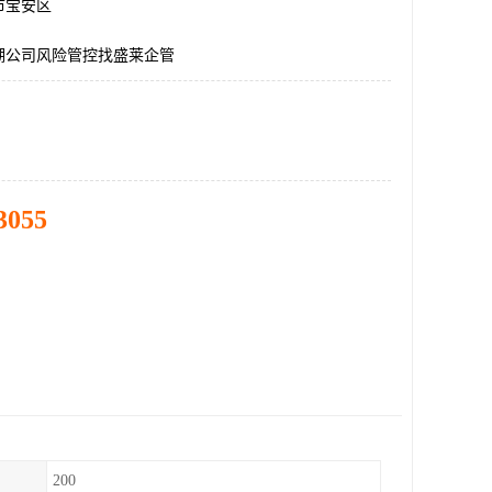
市宝安区
湖公司风险管控找盛莱企管
3055
200