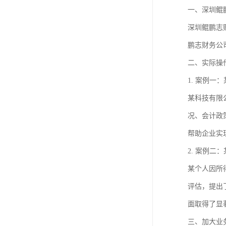
进出口权办理
一、深圳鲲
深圳鲲鹏志
红本租赁凭证
鹏志财务公
公司变更
二、实际操
1. 案例一
某科技有限
况、会计政
帮助企业实
2. 案例二
某个人因所
评估，提出
面取得了显
三、加大业