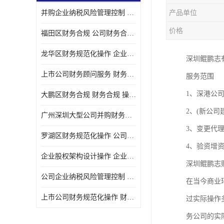
并购企业纳税风险管理控制 企业纳税风险管理控制 如何操作
产品单位
宝安西乡代理记帐
价格
福田区财务合规 公司财务合规 如何处理实现税务*风险
注册公司
龙华区财务规范化操作 企业纳税风险管理控制 操作起来简单易行
深圳鲲鹏志
代理记帐
上市公司财务顾问服务 财务合规 如何才能达到目标
服务范围
深圳公司收购
1、深港公
大鹏区财务合规 财务合规 操作起来简单易行
财务顾问服务
2、(新公
广州深圳大型公司并购财务顾问 财务规范化操作 办理要多长时间
财务顾问服务
3、变更代
罗湖区财务规范化操作 公司财务合规 盛莱企管
财务合规风险管控
4、验资增
企业股权架构设计操作 企业纳税风险管理控制 怎样操作税务合规
深圳鲲鹏志
公司收购
公司企业纳税风险管理控制 财务顾问 操作起来简单易行
在当今商业
创业补贴申请
上市公司财务规范化操作 财务规范化操作 如何操作
过实际操作
深圳公司注销
务公司的实