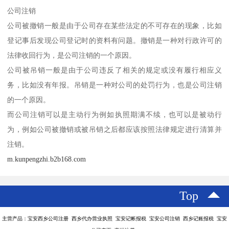
公司注销
公司被撤销一般是由于公司存在某些法定的不可存在的现象，比如
登记事后发现公司登记时的资料有问题。撤销是一种对行政许可的
法律收回行为，是公司注销的一个原因。
公司被吊销一般是由于公司违反了相关的规定或没有履行相应义
务，比如没有年报。吊销是一种对公司的处罚行为，也是公司注销
的一个原因。
而公司注销可以是主动行为例如执照期满不续，也可以是被动行
为，例如公司被撤销或被吊销之后都应该按照法律规定进行清算并
注销。
m.kunpengzhi.b2b168.com
Top
主营产品：宝安西乡公司注册 西乡代办营业执照 宝安记帐报税 宝安公司注销 西乡记账报税 宝安