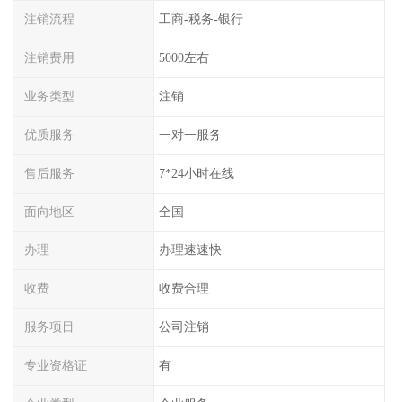
注销流程
工商-税务-银行
注销费用
5000左右
业务类型
注销
优质服务
一对一服务
售后服务
7*24小时在线
面向地区
全国
办理
办理速速快
收费
收费合理
服务项目
公司注销
专业资格证
有