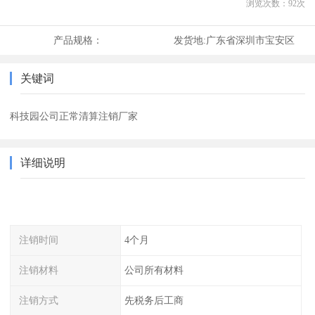
浏览次数：
92
次
产品规格：
发货地:
广东省深圳市宝安区
关键词
科技园公司正常清算注销厂家
详细说明
注销时间
4个月
注销材料
公司所有材料
注销方式
先税务后工商