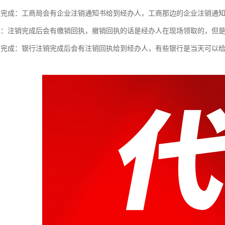
销完成：工商局会有企业注销通知书给到经办人，工商那边的企业注销通
成：注销完成后会有缴销回执，撤销回执的话是经办人在现场领取的，但
销完成：银行注销完成后会有注销回执给到经办人，有些银行是当天可以