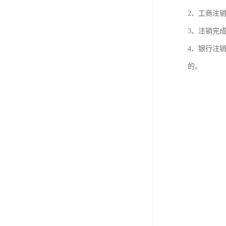
进出口权办理
2、工商注
红本租赁凭证
3、注销完
4、银行注
公司变更
的。