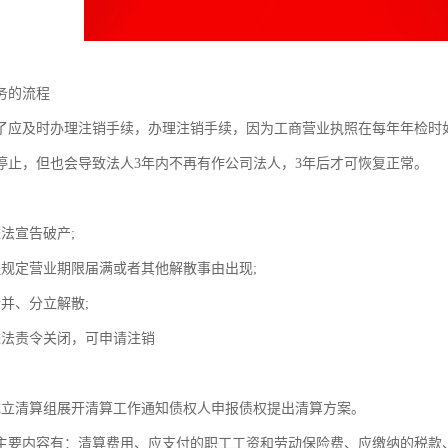
务的流程
了应及时办理注销手续，办理注销手续，因为工商营业执照在每年年检时
停止，但也会导致法人3年内不再有作公司法人，3年后才可恢复正常。
法宣告破产;
程规定营业期限届满或者其他解散事由出现;
合并、分立解散;
依法责令关闭，可申请注销
成立清算组展开清算工作通知债权人申报债权提出清算方案。
主要内容有：清算费用、应支付的职工工资和劳动保险费、应缴纳的税款