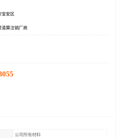
市宝安区
常清算注销厂商
3055
公司所有材料