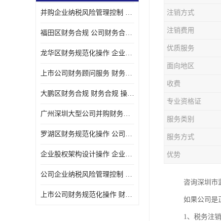
并购企业纳税风险管理控制 企业纳税风险管理控制 如何操作
注销方式
宝安西乡代理记帐
注销费用
福田区财务合规 公司财务合规 如何处理实现税务*风险
注册公司
优质服务
龙华区财务规范化操作 企业纳税风险管理控制 操作起来简单易行
代理记帐
面向地区
上市公司财务顾问服务 财务合规 如何才能达到目标
深圳公司收购
收费
大鹏区财务合规 财务合规 操作起来简单易行
财务顾问服务
专业资格证
广州深圳大型公司并购财务顾问 财务规范化操作 办理要多长时间
服务类别
财务顾问服务
罗湖区财务规范化操作 公司财务合规 盛莱企管
服务方式
财务合规风险管控
企业股权架构设计操作 企业纳税风险管理控制 怎样操作税务合规
优势
公司收购
公司企业纳税风险管理控制 财务顾问 操作起来简单易行
咨询深圳市监
创业补贴申请
上市公司财务规范化操作 财务规范化操作 如何操作
如果公司是
深圳公司注销
1、税务注