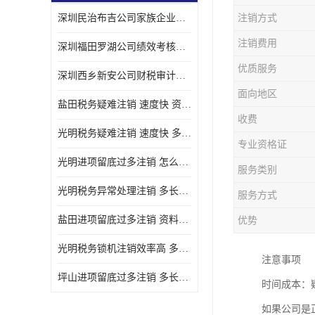
深圳民治布吉公司家族企业财务咨询详细设计方案 需要什么条件
注销方式
宝安西乡代理记帐
注销费用
深圳福田罗湖公司绩效考核如何应对 需要哪些手续
注册公司
优质服务
深圳西乡新安公司财税审计财税尽调如何应对 需要哪些流程
代理记帐
面向地区
盐田税务疑难注销 速度快 资料清单 光明公司正常清算注销批发
深圳公司收购
收费
光明税务疑难注销 速度快 多长时间处理好 沙井公司不经营了注销厂家批发
财务顾问服务
专业资格证
光明进项留底过多注销 怎么配合 多长时间弄好 深圳公司关门注销公司
服务类别
财务顾问服务
光明税务异常处理注销 多长时间弄好 要什么资料 罗湖公司倒闭注销时间多久
服务方式
财务合规风险管控
盐田进项留底过多注销 资料清单 速度快 华强北公司注销厂家电话
优势
公司收购
光明税务锁机注销效率高 多久办好 大鹏公司不经营了注销厂家电话
注意事项
创业补贴申请
坪山进项留底过多注销 多长时间弄好 效率高 罗湖公司清算注销厂家批发
时间成本：
深圳公司注销
如果公司是