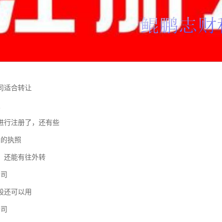
司适合转让
照
进行注册了，还有些
围的执照
，还能有往外转
公司
股还可以用
公司