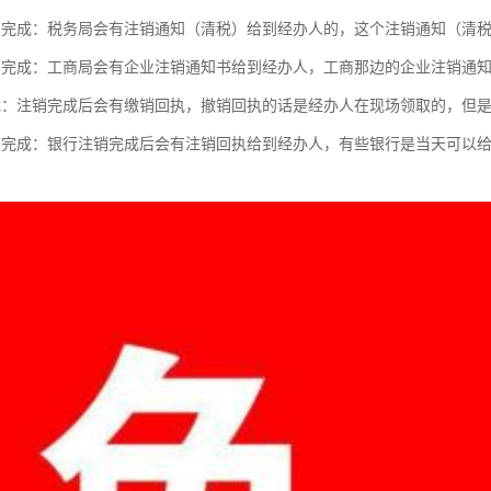
销完成：税务局会有注销通知（清税）给到经办人的，这个注销通知（清
销完成：工商局会有企业注销通知书给到经办人，工商那边的企业注销通
成：注销完成后会有缴销回执，撤销回执的话是经办人在现场领取的，但
销完成：银行注销完成后会有注销回执给到经办人，有些银行是当天可以