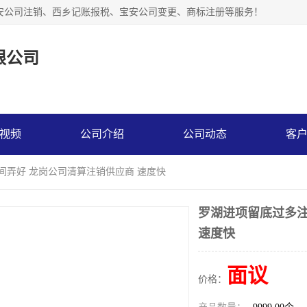
安公司注销、西乡记账报税、宝安公司变更、商标注册等服务！
限公司
视频
公司介绍
公司动态
客
间弄好 龙岗公司清算注销供应商 速度快
罗湖进项留底过多注
速度快
面议
价格：