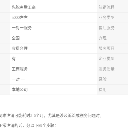
先税务后工商
注销流程
5000左右
业务类型
一对一服务
售后服务
全国
办理
收费合理
服务项目
有
企业类型
工商服务
服务质量
一对 一
经验
本地公司
费用
疑难注销可能耗时3-6个月，尤其是涉及诉讼或税务问题时。
正常注销的话，分以下四个步骤：