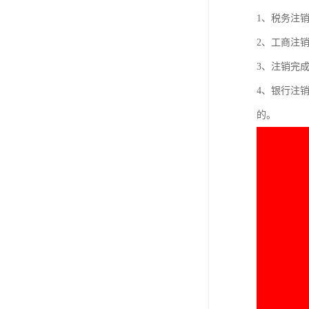
进出口权办理
1、税务注
红本租赁凭证
2、工商注
3、注销完
公司变更
4、银行注
的。