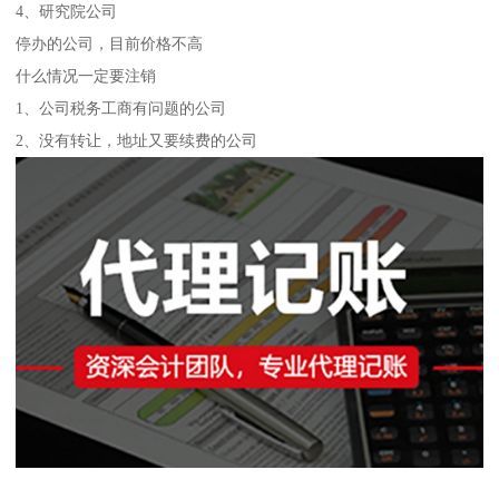
4、研究院公司
停办的公司，目前价格不高
什么情况一定要注销
1、公司税务工商有问题的公司
2、没有转让，地址又要续费的公司