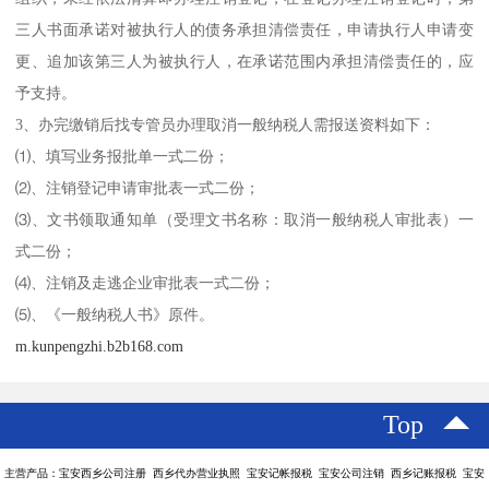
三人书面承诺对被执行人的债务承担清偿责任，申请执行人申请变
更、追加该第三人为被执行人，在承诺范围内承担清偿责任的，应
予支持。
3、办完缴销后找专管员办理取消一般纳税人需报送资料如下：
⑴、填写业务报批单一式二份；
⑵、注销登记申请审批表一式二份；
⑶、文书领取通知单（受理文书名称：取消一般纳税人审批表）一
式二份；
⑷、注销及走逃企业审批表一式二份；
⑸、《一般纳税人书》原件。
m.kunpengzhi.b2b168.com
Top
主营产品：宝安西乡公司注册 西乡代办营业执照 宝安记帐报税 宝安公司注销 西乡记账报税 宝安