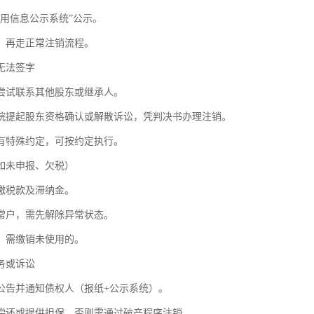
信用信息公示系统”公示。
，再走正常注销流程。
无法签字
尝试联系其他股东或继承人。
院提起股东资格确认或解散诉讼，凭判决书办理注销。
有特殊约定，可按约定执行。
如未申报、欠税）
缴税款及滞纳金。
常户，需先解除异常状态。
，需缴销未使用的。
务或诉讼
公告并通知债权人（报纸+公示系统）。
偿还或提供担保，否则需通过破产程序注销。