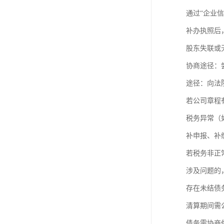
进出口权办理
通过“企业
红本租赁凭证
补办执照后
股东失联或
公司变更
协商途径：
途径：向法
若公司章程
税务异常（
补申报、补
若税务非正
涉及问题的
存在未结债
清算期间需
债务需协商