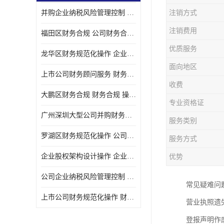
并购企业纳税风险管理控制 企业纳税风险管理控制 如何操作
注销方式
宝安西乡代理记帐
注销费用
福田区财务合规 公司财务合规 如何处理实现税务*风险
注册公司
优质服务
龙华区财务规范化操作 企业纳税风险管理控制 操作起来简单易行
代理记帐
面向地区
上市公司财务顾问服务 财务合规 如何才能达到目标
深圳公司收购
收费
大鹏区财务合规 财务合规 操作起来简单易行
财务顾问服务
专业资格证
广州深圳大型公司并购财务顾问 财务规范化操作 办理要多长时间
服务类别
财务顾问服务
罗湖区财务规范化操作 公司财务合规 盛莱企管
服务方式
财务合规风险管控
企业股权架构设计操作 企业纳税风险管理控制 怎样操作税务合规
优势
公司收购
公司企业纳税风险管理控制 财务顾问 操作起来简单易行
常见疑难问
创业补贴申请
上市公司财务规范化操作 财务规范化操作 如何操作
营业执照遗
深圳公司注销
登报声明作