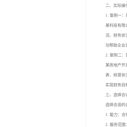
进出口权办理
二、实际操
1. 案例一
红本租赁凭证
某科技有限
公司变更
况、财务状
功帮助企业
2. 案例二
某房地产开
表、经营状
实现财务目
三、选择合
选择合适的
1. 能力
2. 服务