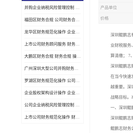
并购企业纳税风险管理控制 企业纳税风险管理控制 如何操作
产品单位
宝安西乡代理记帐
价格
福田区财务合规 公司财务合规 如何处理实现税务*风险
注册公司
龙华区财务规范化操作 企业纳税风险管理控制 操作起来简单易行
深圳鲲鹏志
代理记帐
上市公司财务顾问服务 财务合规 如何才能达到目标
业财税服务
深圳公司收购
算清缴； 
大鹏区财务合规 财务合规 操作起来简单易行
财务顾问服务
深圳鲲鹏志
广州深圳大型公司并购财务顾问 财务规范化操作 办理要多长时间
财务顾问服务
在当今快速
罗湖区财务规范化操作 公司财务合规 盛莱企管
财务合规风险管控
越重要。深
企业股权架构设计操作 企业纳税风险管理控制 怎样操作税务合规
战略目标。
公司收购
公司企业纳税风险管理控制 财务顾问 操作起来简单易行
一、深圳鲲
创业补贴申请
上市公司财务规范化操作 财务规范化操作 如何操作
深圳鲲鹏志
深圳公司注销
鲲鹏志财务