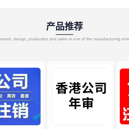
产品推荐
ment, design, production and sales in one of the manufacturing ent