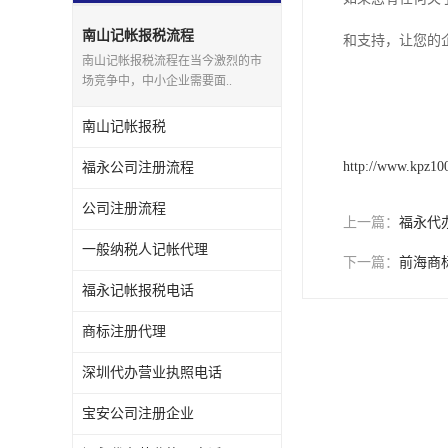
宝安西乡代理记帐
南山记帐报税流程
和支持，让您的
南山记帐报税流程在当今激烈的市
注册公司
场竞争中，中小企业需要面..
代理记帐
南山记帐报税
深圳公司收购
http://www.kpz10
福永公司注册流程
财务顾问服务
公司注册流程
上一篇：
福永代
财务顾问服务
一般纳税人记帐代理
下一篇：
前海商
福永记帐报税电话
财务合规风险管控
商标注册代理
公司收购
深圳代办营业执照电话
创业补贴申请
宝安公司注册企业
深圳公司注销