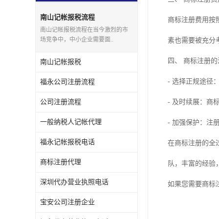
宝安西乡代理记帐
南山记帐报税流程
商标注册费用按
南山记帐报税流程在当今激烈的市
注册公司
场竞争中，中小企业需要面..
素也需要被充分
代理记帐
四、 商标注册
南山记帐报税
深圳公司收购
- 选择正规途
福永公司注册流程
财务顾问服务
公司注册流程
- 及时续展：
财务顾问服务
一般纳税人记帐代理
- 加强保护：
福永记帐报税电话
财务合规风险管控
在商标注册的全
商标注册代理
公司收购
队，丰富的经验
深圳代办营业执照电话
如果您需要商标
创业补贴申请
宝安公司注册企业
深圳公司注销