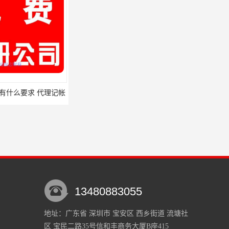
有什么要求 代理记帐
宝安光明龙华 需要什么条件 松岗代理记帐
13480883055
地址：广东省 深圳市 宝安区 西乡街道 流塘社
区 宝民二路35号信和丰商务大厦B座415