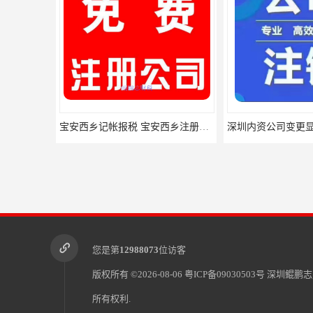
宝安西乡记帐报税 宝安西乡注册公司，一般纳税人记帐报税
您是第
12988073
位访客
版权所有 ©2026-08-06
粤ICP备09030503号
深圳鲲鹏志
所有权利.